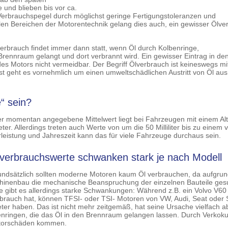
e und blieben bis vor ca.
Verbrauchspegel durch möglichst geringe Fertigungstoleranzen und
en Bereichen der Motorentechnik gelang dies auch, ein gewisser Ölve
verbrauch findet immer dann statt, wenn Öl durch Kolbenringe,
rennraum gelangt und dort verbrannt wird. Ein gewisser Eintrag in de
des Motors nicht vermeidbar. Der Begriff Ölverbrauch ist keineswegs m
st geht es vornehmlich um einen umweltschädlichen Austritt von Öl au
“ sein?
r momentan angegebene Mittelwert liegt bei Fahrzeugen mit einem Alt
er. Allerdings treten auch Werte von um die 50 Milliliter bis zu einem vi
rleistung und Jahreszeit kann das für viele Fahrzeuge durchaus sein.
verbrauchswerte schwanken stark je nach Modell
ndsätzlich sollten moderne Motoren kaum Öl verbrauchen, da aufgru
hinenbau die mechanische Beanspruchung der einzelnen Bauteile ge
e gibt es allerdings starke Schwankungen: Während z.B. ein Volvo V60
rauch hat, können TFSI- oder TSI- Motoren von VW, Audi, Seat oder
er haben. Das ist nicht mehr zeitgemäß, hat seine Ursache vielfach ab
benringen, die das Öl in den Brennraum gelangen lassen. Durch Verkok
Motorschäden kommen.