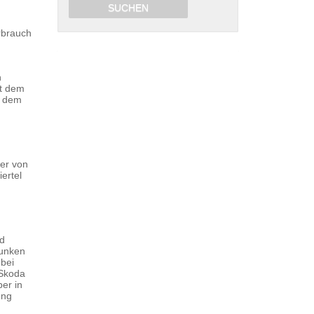
rbrauch
n
it dem
s dem
er von
ertel
nd
sunken
 bei
 Skoda
er in
ung