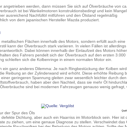
r angetrieben werden, dann müssen Sie sich auf Ölverbräuche von ca.
Ölverbrauch ist bei Wankelmotoren konstruktionsbedingt und kein Mangel
er ausreichend Nachfüllöl mitführen und den Ölstand regelmäßig
hlich von dem japanischen Hersteller Mazda produziert.
h
 metallischen Flächen innerhalb des Motors, sondern erfüllt auch eine
til kann der Ölverbrauch stark variieren. In vielen Fällen ist allerdings
rantwortlich. Dabei können innerhalb der Einlaufzeit des Motors höhe
alten des Fahrers pendelt sich der Ölverbrauch auf den ersten 3.000 
ung schleifen sich die Kolbenringe in einem normalen Motor ein.
ch ein ganz anderes Dilemma: Je nach Ringbestückung der Kolben wird
ie Reibung an der Zylinderwand wird erhöht. Diese erhöhte Reibung b
t einer geringeren Spannung gleiten zwar wesentlich leichter durch den
ftstoffverbrauch, haben aber den Nachteil, dass sie mehr Öl hindurchl
e Ölverbräuche sind bei modernen Fahrzeugen genauso wenig gefragt, 
Quell
ur der Spur des Öls
defekte Dichtung, aber auch ein Haarriss im Motorblock sein. Hier ist 
te zu ziehen, um eine genaue Diagnose zu stellen. Verschwindet das 
etende Rauchwolken bei der Belastung des Motors achten. Sollte der 