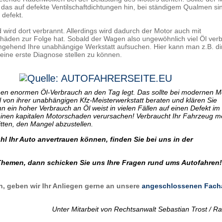
as auf defekte Ventilschaftdichtungen hin, bei ständigem Qualmen si
 defekt.
 wird dort verbrannt. Allerdings wird dadurch der Motor auch mit
äden zur Folge hat. Sobald der Wagen also ungewöhnlich viel Öl ver
umgehend Ihre unabhängige Werkstatt aufsuchen. Hier kann man z.B. dir
ine erste Diagnose stellen zu können.
en enormen Öl-Verbrauch an den Tag legt. Das sollte bei modernen M
 von ihrer unabhängigen Kfz-Meisterwerkstatt beraten und klären Sie
 ein hoher Verbrauch an Öl weist in vielen Fällen auf einen Defekt im
einen kapitalen Motorschaden verursachen! Verbraucht Ihr Fahrzeug m
itten, den Mangel abzustellen.
l Ihr Auto anvertrauen können, finden Sie bei uns in der
Themen, dann schicken Sie uns Ihre Fragen rund ums Autofahren!
n, geben wir Ihr Anliegen gerne an unsere
angeschlossenen Fach
Unter Mitarbeit von Rechtsanwalt Sebastian Trost / Ra