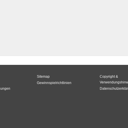
Sitemap
Copyright &
Verwendungshinw
Gewinnspielrichtlinien
gungen
Datenschutzerklä