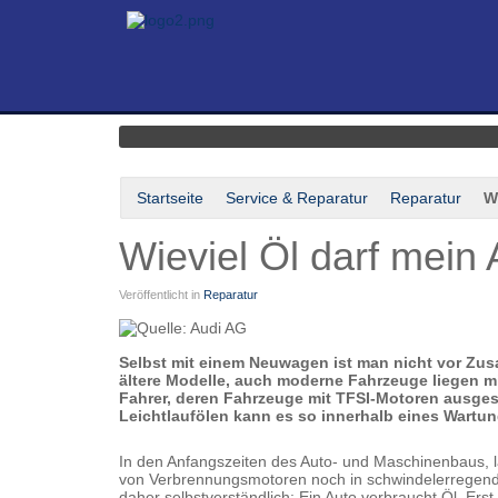
Startseite
Service & Reparatur
Reparatur
W
Wieviel Öl darf mein
Veröffentlicht in
Reparatur
Selbst mit einem Neuwagen ist man nicht vor Zus
ältere Modelle, auch moderne Fahrzeuge liegen mi
Fahrer, deren Fahrzeuge mit TFSI-Motoren ausgesta
Leichtlaufölen kann es so innerhalb eines Wartu
In den Anfangszeiten des Auto- und Maschinenbaus, 
von Verbrennungsmotoren noch in schwindelerregen
daher selbstverständlich: Ein Auto verbraucht Öl. Ers