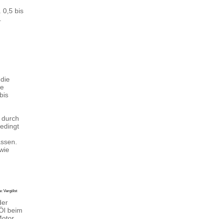
 0,5 bis
.
 die
re
bis
 durch
edingt
assen.
wie
e: Vergölst
der
Öl beim
Motor