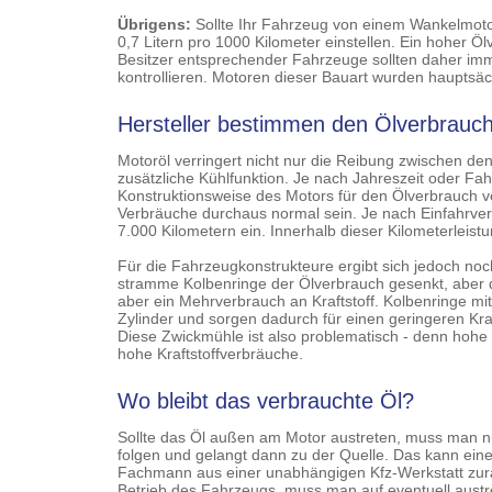
Übrigens:
Sollte Ihr Fahrzeug von einem Wankelmoto
0,7 Litern pro 1000 Kilometer einstellen. Ein hoher 
Besitzer entsprechender Fahrzeuge sollten daher imm
kontrollieren. Motoren dieser Bauart wurden hauptsäc
Hersteller bestimmen den Ölverbrauc
Motoröl verringert nicht nur die Reibung zwischen den
zusätzliche Kühlfunktion. Je nach Jahreszeit oder Fahrs
Konstruktionsweise des Motors für den Ölverbrauch ve
Verbräuche durchaus normal sein. Je nach Einfahrverh
7.000 Kilometern ein. Innerhalb dieser Kilometerleist
Für die Fahrzeugkonstrukteure ergibt sich jedoch no
stramme Kolbenringe der Ölverbrauch gesenkt, aber d
aber ein Mehrverbrauch an Kraftstoff. Kolbenringe mi
Zylinder und sorgen dadurch für einen geringeren Kra
Diese Zwickmühle ist also problematisch - denn hoh
hohe Kraftstoffverbräuche.
Wo bleibt das verbrauchte Öl?
Sollte das Öl außen am Motor austreten, muss man n
folgen und gelangt dann zu der Quelle. Das kann eine 
Fachmann aus einer unabhängigen Kfz-Werkstatt zura
Betrieb des Fahrzeugs, muss man auf eventuell austr