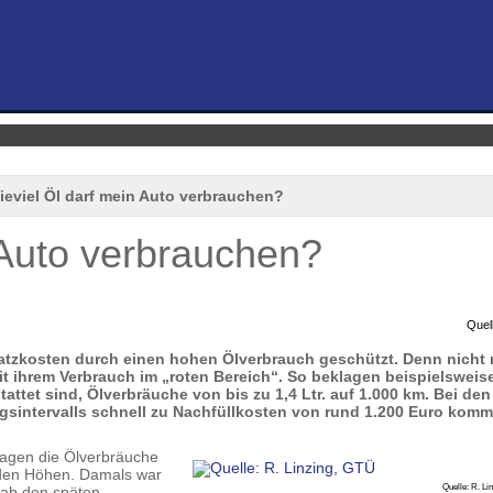
ieviel Öl darf mein Auto verbrauchen?
 Auto verbrauchen?
Quel
atzkosten durch einen hohen Ölverbrauch geschützt. Denn nicht 
t ihrem Verbrauch im „roten Bereich“. So beklagen beispielsweis
ttet sind, Ölverbräuche von bis zu 1,4 Ltr. auf 1.000 km. Bei den
ngsintervalls schnell zu Nachfüllkosten von rund 1.200 Euro komm
lagen die Ölverbräuche
den Höhen. Damals war
Quelle: R. Li
t ab den späten