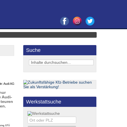
Suche
le: Audi AG
nur
e Audi-
Werkstattsuche
 teuren
en.
nzing, GTÜ