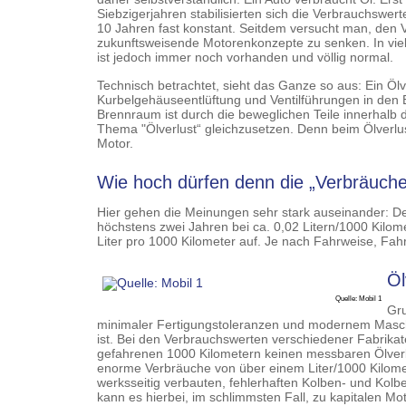
Siebzigerjahren stabilisierten sich die Verbrauchswert
10 Jahren fast konstant. Seitdem versucht man, den 
zukunftsweisende Motorenkonzepte zu senken. In viel
ist jedoch immer noch vorhanden und völlig normal.
Technisch betrachtet, sieht das Ganze so aus: Ein Öl
Kurbelgehäuseentlüftung und Ventilführungen in den B
Brennraum ist durch die beweglichen Teile innerhalb 
Thema "Ölverlust“ gleichzusetzen. Denn beim Ölverlu
Motor.
Wie hoch dürfen denn die „Verbräuche
Hier gehen die Meinungen sehr stark auseinander: De
höchstens zwei Jahren bei ca. 0,02 Litern/1000 Kilomet
Liter pro 1000 Kilometer auf. Je nach Fahrweise, Fah
Öl
Quelle: Mobil 1
Gru
minimaler Fertigungstoleranzen und modernem Masc
ist. Bei den Verbrauchswerten verschiedener Fabrikat
gefahrenen 1000 Kilometern keinen messbaren Ölverb
enorme Verbräuche von über einem Liter/1000 Kilomet
werksseitig verbauten, fehlerhaften Kolben- und Kol
kann es hierbei, im schlimmsten Fall, zu kapitalen 