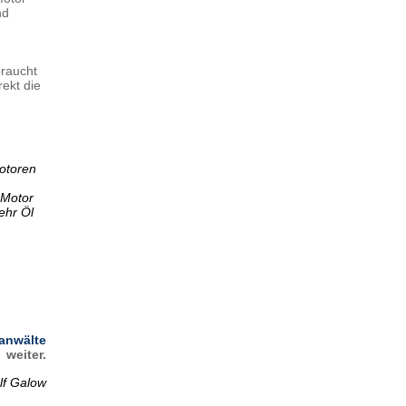
nd
braucht
ekt die
otoren
 Motor
ehr Öl
anwälte
weiter.
lf Galow